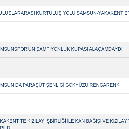
 ULUSLARARASI KURTULUŞ YOLU SAMSUN-YAKAKENT ETA
MSUNSPOR'UN ŞAMPİYONLUK KUPASI ALAÇAMDAYDI
MSUN DA PARAŞÜT ŞENLİĞİ GÖKYÜZÜ RENGARENK
KAKENT TE KIZILAY İŞBİRLİĞİ İLE KAN BAĞIŞI VE KIZILAY 
PILDI