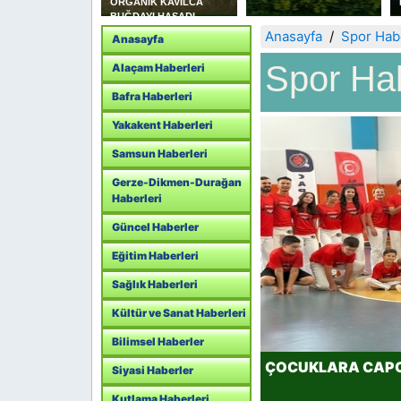
ORGANİK KAVILCA
Haram Duyarlılığı
BUĞDAYI HASADI
YAPILDI
Anasayfa
Spor Habe
Anasayfa
Spor Hab
Alaçam Haberleri
Bafra Haberleri
Yakakent Haberleri
Samsun Haberleri
Gerze-Dikmen-Durağan
Haberleri
Güncel Haberler
Eğitim Haberleri
Sağlık Haberleri
Kültür ve Sanat Haberleri
Bilimsel Haberler
Siyasi Haberler
Kutlama Haberleri