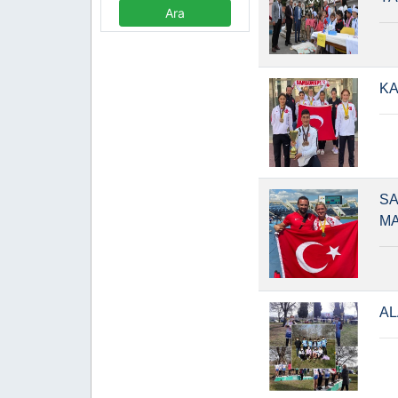
KA
SA
MA
AL