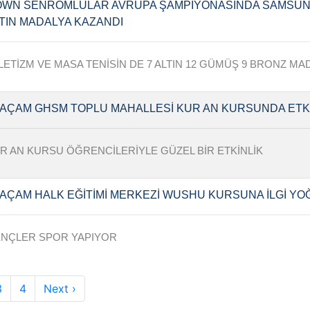
WN SENROMLULAR AVRUPA ŞAMPİYONASINDA SAMSUN
TIN MADALYA KAZANDI
LETİZM VE MASA TENİSİN DE 7 ALTIN 12 GÜMÜŞ 9 BRONZ M
AÇAM GHSM TOPLU MAHALLESİ KUR AN KURSUNDA ETKİ
R AN KURSU ÖĞRENCİLERİYLE GÜZEL BİR ETKİNLİK
AÇAM HALK EĞİTİMİ MERKEZİ WUSHU KURSUNA İLGİ YO
NÇLER SPOR YAPIYOR
3
4
Next ›