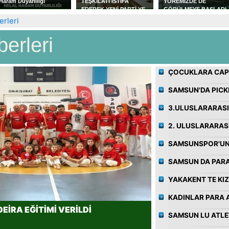
TEŞKİLATI İSTİFA
YÖREMİZDE DE
ERKAN KÖK' 
EDEREK YENİ PARTİ YE
GÖRÜLMEYE BAŞLADI
BEŞİNCİ VE S
KATILDILAR
AŞKIN OTOPS
rleri
erleri
ÇOCUKLARA CAPO
SAMSUN'DA PICK
3.ULUSLARARASI
2. ULUSLARARAS
SAMSUNSPOR'UN
SAMSUN DA PARA
YAKAKENT TE KIZI
KADINLAR PARA 
ÇOCUKLARA CAPOEİRA EĞİTİMİ VERİLDİ
SAMSUN LU ATLE