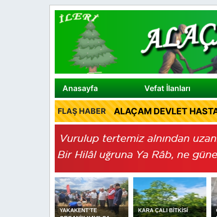
Anasayfa
Vefat İlanları
ALAÇAM DEVLET HASTA
FLAŞ HABER
YAKAKENT'TE
KARA ÇALI BİTKİSİ
Cuma Hutbesi: Helal