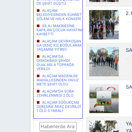
DE ŞEHİT DÜŞTÜ
ALAÇAM
2.
BELEDİYESİNDEN SÜNNET
ŞÖLENİ VE HALK KONSERİ
SİLAJ MAKİNESİNE
KAPILAN ÇOCUK HAYATINI
KAYBETTİ
ALAÇAM GEYİKKOŞAN
DA GENÇ KIZ BOĞULARAK
YAŞAMINI YİTİRDİ
SA
ALAÇAM'DA
DEMOKRASİ ŞEHİDİ
DUALARLA TOPRAĞA
VERİLDİ
ALAÇAM MADENLER
MAHALLESİNDEN YAVUZ
METE ŞEHİT OLDU
SA
ALAÇAM'DA SOBA
ZEHİRLENMESİ 2 ÖLÜ
ALAÇAM SOĞUKÇAM
DERESİNE ARAÇ DEVRİLDİ
1 ÖLÜ 3 YARALI
YA
YA