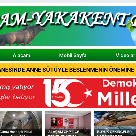
Alaçam
Mobil Sayfa
Videolar
NESİNDE ANNE SÜTÜYLE BESLENMENİN ÖNEMİNE D
ALAÇAM CHP İLÇE
BÜYÜK ÇEKİRGELER
ALAÇAMLI Y