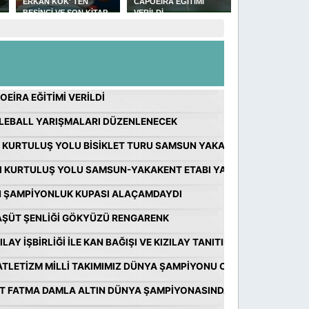
TEN
CAPOEİRA EĞİTİMİ
GÜREŞLERİNDE
MÜFTÜ
ON KİTAP
VERİLDİ
YAKAKENT'Lİ
ÇELEBİ
İ RAPORU
GÜREŞÇİLERİN GÜZEL
BAŞARISI
EİRA EĞİTİMİ VERİLDİ
LEBALL YARIŞMALARI DÜZENLENECEK
 KURTULUŞ YOLU BİSİKLET TURU SAMSUN YAKAKENT ETABI YAPIL
I KURTULUŞ YOLU SAMSUN-YAKAKENT ETABI YAPILDI
 ŞAMPİYONLUK KUPASI ALAÇAMDAYDI
ŞÜT ŞENLİĞİ GÖKYÜZÜ RENGARENK
LAY İŞBİRLİĞİ İLE KAN BAĞIŞI VE KIZILAY TANITIM ETKİNLİĞİ YAPIL
ATLETİZM MİLLİ TAKIMIMIZ DÜNYA ŞAMPİYONU OLDU
T FATMA DAMLA ALTIN DÜNYA ŞAMPİYONASINDA ALTIN MADALYA