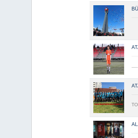
BÜ
AT
.....
AT
TO
AL