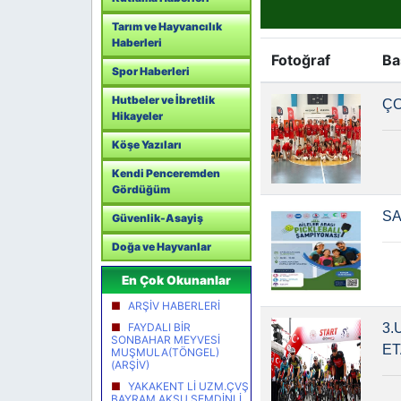
Tarım ve Hayvancılık
Haberleri
Fotoğraf
Ba
Spor Haberleri
Hutbeler ve İbretlik
ÇO
Hikayeler
Köşe Yazıları
Kendi Penceremden
Gördüğüm
SA
Güvenlik-Asayiş
Doğa ve Hayvanlar
En Çok Okunanlar
ARŞİV HABERLERİ
FAYDALI BİR
3.
SONBAHAR MEYVESİ
ET
MUŞMULA(TÖNGEL)
(ARŞİV)
YAKAKENT Lİ UZM.ÇVŞ
BAYRAM AKSU ŞEMDİNLİ