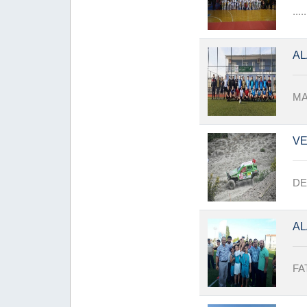
.....
AL
MA
VE
DE
AL
FA