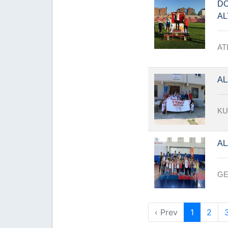
DO
AL
AT
AL
KU
AL
GE
‹ Prev
1
2