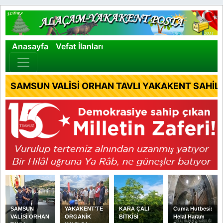
×
Anasayfa
Vefat İlanları
SAMSUN VALİSİ ORHAN TAVLI YAKAKENT SAHİL 
SAMSUN
YAKAKENT'TE
KARA ÇALI
Cuma Hutbesi:
VALİSİ ORHAN
ORGANİK
BİTKİSİ
Helal Haram