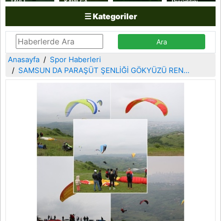
TAVLI
KAVILCA
Duyarlılığı
YAKAKENT
BUĞDAYI
☰ Kategoriler
SAHİL
HASADI
GÜVENLİK
YAPILDI
KOLLUK
DESTEK
KOMUTANLIĞINI
ZİYARET ETTİ
Anasayfa
Spor Haberleri
SAMSUN DA PARAŞÜT ŞENLİĞİ GÖKYÜZÜ REN...