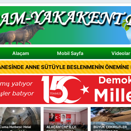
Alaçam
Mobil Sayfa
Videolar
NESİNDE ANNE SÜTÜYLE BESLENMENİN ÖNEMİNE D
ALAÇAM CHP İLÇE
BÜYÜK ÇEKİRGELER
ALAÇAMLI YAZAR