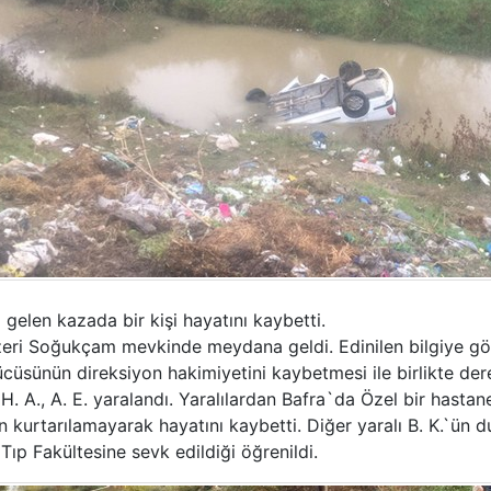
len kazada bir kişi hayatını kaybetti.
eri Soğukçam mevkinde meydana geldi. Edinilen bilgiye g
ücüsünün direksiyon hakimiyetini kaybetmesi ile birlikte d
., H. A., A. E. yaralandı. Yaralılardan Bafra`da Özel bir hasta
kurtarılamayarak hayatını kaybetti. Diğer yaralı B. K.`ün 
ıp Fakültesine sevk edildiği öğrenildi.