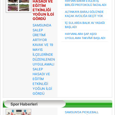
HASADI VE
HAYVAN BAKIM EVLERİ İŞ
BİRLİĞİ PROTOKOLÜ İMZALADI
EĞİTİM
ETKİNLİĞİ
ALTINKAYA BARAJ GÖLÜ’NDE
YOĞUN İLGİ
KAÇAK AVCILIĞA GEÇİT YOK
GÖRDÜ
İÇ SULARDA BALIK AV YASAĞI
SAMSUNDA
BAŞLADI
SALEP
HAYVANLARA ŞAP AŞISI
ÜRETİMİ
UYGULAMA TAKVİMİ BAŞLADI
ARTIYOR
KAVAK VE 19
MAYIS
İLÇELERİNDE
DÜZENLENEN
UYGULAMALI
SALEP
HASADI VE
EĞİTİM
ETKİNLİĞİ
YOĞUN İLGİ
GÖRDÜ
Spor Haberleri
SAMSUN'DA PICKLEBALL