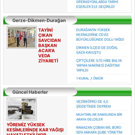
OPERASYONLARDA TARİHİ
ESERLER ELE GEÇİRİLDİ
Gerze-Dikmen-Durağan
Haberleri
TAYİNİ
DURAĞAN'IN YÜKSEK
ÇIKAN
KESİMLERİNE CEVİZ
BÜYÜKLÜĞÜNDE DOLU YAĞDI
SAVCIDAN
BAŞKAN
DİKMEN İLÇESİ DE DOĞAL
ACAR'A
GAZA KAVUŞTU
VEDA
ZİYARETİ
ÇİFTÇİLERE %70 HİBE BALYA
YAPMA MAKİNESİ DAĞITIMI
YAPILDI
1 KURAL ,1 ÖMÜR
Güncel Haberler
VEZİRKÖPRÜ DE 4,0
ŞİDDETİNDE DEPREM
MUHTARLAR SAMSUNDA BİR
ARAYA GELDİLER
YÖREMİZ YÜKSEK
RAMAZAN ÇOBAN MİL BÜRO
KESİMLERİNDE KAR YAĞIŞI
SEN ANKARA ŞUBE YÖNETİM
HAYATI ETKİLİYOR