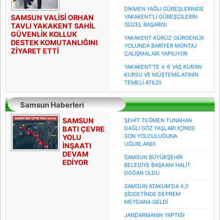
DİKMEN YAĞLI GÜREŞLERİNDE
SAMSUN VALİSİ ORHAN
YAKAKENT'Lİ GÜREŞÇİLERİN
GÜZEL BAŞARISI
TAVLI YAKAKENT SAHİL
GÜVENLİK KOLLUK
YAKAKENT KÜRÜZ-GÜRGENLİK
DESTEK KOMUTANLIĞINI
YOLUNDA BARİYER MONTAJ
ZİYARET ETTİ
ÇALIŞMALARI YAPILIYOR
YAKAKENT'TE 4-6 YAŞ KUR'AN
KURSU VE MÜŞTEMİLATININ
TEMELİ ATILDI
Samsun Haberleri
SAMSUN
ŞEHİT TEĞMEN TUNAHAN
BATI ÇEVRE
DAĞLI GÖZ YAŞLARI İÇİNDE
SON YOLCULUĞUNA
YOLU
UĞURLANDI
İNŞAATI
DEVAM
SAMSUN BÜYÜKŞEHİR
EDİYOR
BELEDİYE BAŞKANI HALİT
DOĞAN OLDU
SAMSUN ATAKUM'DA 4,0
ŞİDDETİNDE DEPREM
MEYDANA GELDİ
JANDARMANIN YAPTIĞI