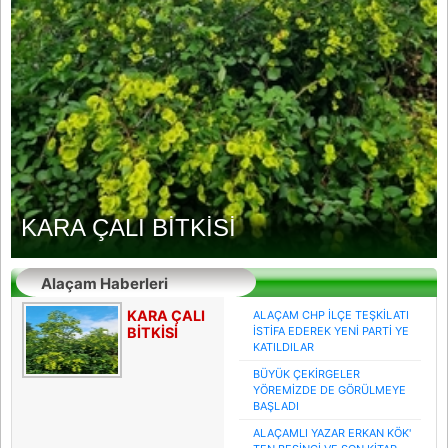
KARA ÇALI BİTKİSİ
Alaçam Haberleri
KARA ÇALI
ALAÇAM CHP İLÇE TEŞKİLATI
BİTKİSİ
İSTİFA EDEREK YENİ PARTİ YE
KATILDILAR
BÜYÜK ÇEKİRGELER
YÖREMİZDE DE GÖRÜLMEYE
BAŞLADI
ALAÇAMLI YAZAR ERKAN KÖK'