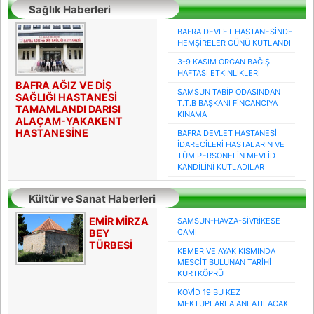
Sağlık Haberleri
BAFRA DEVLET HASTANESİNDE
HEMŞİRELER GÜNÜ KUTLANDI
3-9 KASIM ORGAN BAĞIŞ
HAFTASI ETKİNLİKLERİ
BAFRA AĞIZ VE DİŞ
SAMSUN TABİP ODASINDAN
SAĞLIĞI HASTANESİ
T.T.B BAŞKANI FİNCANCIYA
TAMAMLANDI DARISI
KINAMA
ALAÇAM-YAKAKENT
HASTANESİNE
BAFRA DEVLET HASTANESİ
İDARECİLERİ HASTALARIN VE
TÜM PERSONELİN MEVLİD
KANDİLİNİ KUTLADILAR
Kültür ve Sanat Haberleri
EMİR MİRZA
SAMSUN-HAVZA-SİVRİKESE
BEY
CAMİ
TÜRBESİ
KEMER VE AYAK KISMINDA
MESCİT BULUNAN TARİHİ
KURTKÖPRÜ
KOVİD 19 BU KEZ
MEKTUPLARLA ANLATILACAK