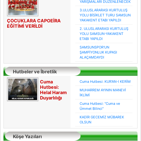
YARIŞMALARI DÜZENLENECEK
3.ULUSLARARASI KURTULUŞ
YOLU BİSİKLET TURU SAMSUN
ÇOCUKLARA CAPOEİRA
YAKAKENT ETABI YAPILDI
EĞİTİMİ VERİLDİ
2. ULUSLARARASI KURTULUŞ
YOLU SAMSUN-YAKAKENT
ETABI YAPILDI
SAMSUNSPOR'UN
ŞAMPİYONLUK KUPASI
ALAÇAMDAYDI
Hutbeler ve İbretlik
Hikayeler
Cuma
Cuma Hutbesi: KUR’AN-I KERİM
Hutbesi:
MUHARREM AYININ MANEVİ
Helal Haram
İKLİMİ
Duyarlılığı
Cuma Hutbesi: "Cuma ve
Ümmet Bilinci"
KADİR GECEMİZ MÜBAREK
OLSUN
Köşe Yazıları