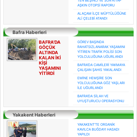
TEN BEŞİNCİ VE SON KİTAP
AŞKIN OTOPSİ RAPORU
ALAÇAM İLÇE MÜFTÜLÜĞÜNE
ALİ ÇELEBİ ATANDI
Bafra Haberleri
BAFRA'DA
GÖREV BAŞINDA
GÖÇÜK
RAHATSIZLANARAK YAŞAMINI
YİTİREN TRAFİK POLİSİ SON
ALTINDA
YOLCULUĞUNA UĞURLANDI
KALAN İKİ
KİŞİ
BAFRA'DA CAMİLERİ YAKMAYA
YAŞAMINI
ÇALIŞAN ŞAHIS YAKALANDI
YİTİRDİ
EMİNE HEMŞİRE SON
YOLCULUĞUNA GÖZ YAŞLARI
İLE UĞURLANDI
BAFRA'DA SİLAH VE
UYUŞTURUCU OPERASYONU
Yakakent Haberleri
YAKAKENT'TE ORGANİK
KAVILCA BUĞDAYI HASADI
YAPILDI