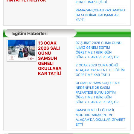
KURULUNA SEÇİLDİ
RAMAZAN ÇOBAN KASTAMONU
DA SENDİKAL ÇALIŞMALAR
YAPTI
Eğitim Haberleri
13 OCAK
07 ŞUBAT 2025 CUMA GÜNÜ
2026 SALI
İLİMİZ GENELİ EĞİTİM
ÖĞRETİME 1 (BİR) GÜN
GÜNÜ
SÜREYLE ARA VERİLMİŞTİR
SAMSUN
GENELİ
2 OCAK 2026 CUMA GÜNÜ
OKULLARA
ALAÇAM-YAKAKENT TE EĞİTİM
KAR TATİLİ
ÖĞRETİME KAR TATİLİ
OLUMSUZ HAVA KOŞULLARI
NEDENİYLE 25 KASIM
PAZARTESİ GÜNÜ EĞİTİM
ÖĞRETİME 1 (BİR) GÜN
SÜREYLE ARA VERİLMİŞTİR
SAMSUN MİLLİ EĞİTİM İL
MÜDÜRÜ YAKAKENT VE
ALAÇAM'DA OKULLARI ZİYARET
ETTİ