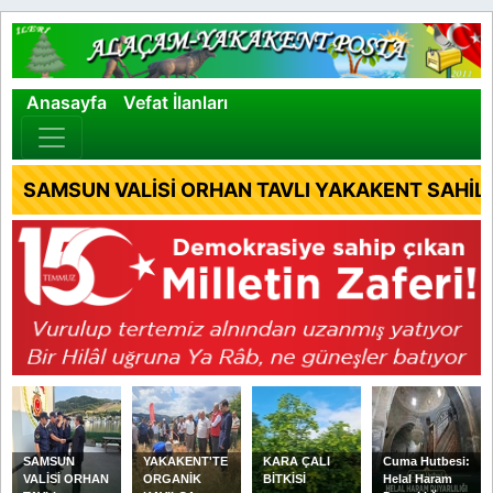
×
Anasayfa
Vefat İlanları
SAMSUN VALİSİ ORHAN TAVLI YAKAKENT SAHİL 
SAMSUN
YAKAKENT'TE
KARA ÇALI
Cuma Hutbesi:
VALİSİ ORHAN
ORGANİK
BİTKİSİ
Helal Haram