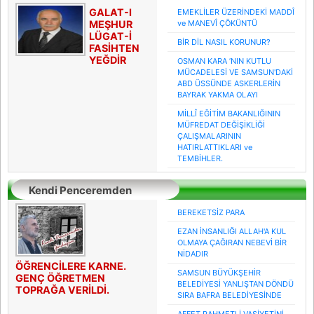
GALAT-I
EMEKLİLER ÜZERİNDEKİ MADDÎ
MEŞHUR
ve MANEVÎ ÇÖKÜNTÜ
LÜGAT-İ
BİR DİL NASIL KORUNUR?
FASİHTEN
YEĞDİR
OSMAN KARA ’NIN KUTLU
MÜCADELESİ VE SAMSUN'DAKİ
ABD ÜSSÜNDE ASKERLERİN
BAYRAK YAKMA OLAYI
MİLLÎ EĞİTİM BAKANLIĞININ
MÜFREDAT DEĞİŞİKLİĞİ
ÇALIŞMALARININ
HATIRLATTIKLARI ve
TEMBİHLER.
Kendi Penceremden
Gördüğüm
BEREKETSİZ PARA
EZAN İNSANLIĞI ALLAH'A KUL
OLMAYA ÇAĞIRAN NEBEVİ BİR
NİDADIR
ÖĞRENCİLERE KARNE.
SAMSUN BÜYÜKŞEHİR
GENÇ ÖĞRETMEN
BELEDİYESİ YANLIŞTAN DÖNDÜ
TOPRAĞA VERİLDİ.
SIRA BAFRA BELEDİYESİNDE