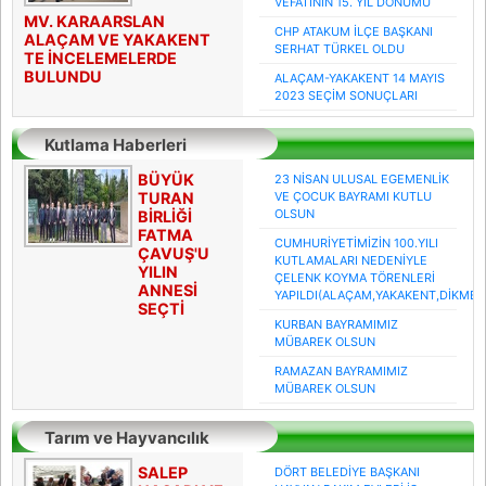
VEFATININ 15. YIL DÖNÜMÜ
MV. KARAARSLAN
CHP ATAKUM İLÇE BAŞKANI
ALAÇAM VE YAKAKENT
SERHAT TÜRKEL OLDU
TE İNCELEMELERDE
BULUNDU
ALAÇAM-YAKAKENT 14 MAYIS
2023 SEÇİM SONUÇLARI
Kutlama Haberleri
BÜYÜK
23 NİSAN ULUSAL EGEMENLİK
TURAN
VE ÇOCUK BAYRAMI KUTLU
OLSUN
BİRLİĞİ
FATMA
CUMHURİYETİMİZİN 100.YILI
ÇAVUŞ'U
KUTLAMALARI NEDENİYLE
YILIN
ÇELENK KOYMA TÖRENLERİ
ANNESİ
YAPILDI(ALAÇAM,YAKAKENT,DİKME
SEÇTİ
KURBAN BAYRAMIMIZ
MÜBAREK OLSUN
RAMAZAN BAYRAMIMIZ
MÜBAREK OLSUN
Tarım ve Hayvancılık
Haberleri
SALEP
DÖRT BELEDİYE BAŞKANI