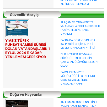
AFFET RAHMETLİ VASİYETİNİ
YERİNE GETİREMEDİM
Güvenlik-Asayiş
ALAÇAM VE YAKAKENT TE
VATANDAŞLAR DOLANDIRICILIK
FAALİYETLERİNE KARŞI
UYARILDI
YİVSİZ TÜFEK
BAFRA DA GÖREVİ BAŞINDA
KALP KRİZİ GEÇİREN POLİS
RUHSATNAMESİ SÜRESİ
MEMURU YAŞAMINI YİTİRDİ
DOLAN VATANDAŞLARIN 1
EYLÜL 2024 E KADAR
DUR İHTARINA UYMAYAN
YENİLEMESİ GEREKİYOR
SÜRÜCÜ TRAFİK POLİSİNE
ÇARPARAK ÖLÜMÜNE NEDEN
OLDU
SAMSUN EMNİYET
MÜDÜRLÜĞÜ İL GENELİNDE
OKUL ÇEVRELERİNDE
UYGULAMA YAPTI
Doğa ve Hayvanlar
KIZILIRMAK KUŞ CENNETİNDE
YABAN HAYATINI ARAŞTIRMA