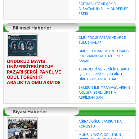
EĞİTİMCİ YAZAR ŞAKİR
ALBAYRAK IN BİLİM ÖNDERLERİ
ESERİ
Bilimsel Haberler
OMÜ PROJE PAZARI VE ARGE
BULUŞMALARI
OMÜ-TTO'DAN PATENT LİSANS
PROGRAMINDA YÜZDE YÜZ
ONDOKUZ MAYIS
BAŞARI
ÜNİVERSİTESİ PROJE
TEKNOLOJİ VE YENİLİK ODAKLI
PAZARI SERGİ, PANEL VE
İŞ FİKİRLERİNİZE 200 BİN TL
ÖDÜL TÖRENİ 17
HİBE BİGGSAMSUN’DA!
ARALIK’TA OMÜ AKM’DE
SAMSUN B.B. TRAMVAYLARININ
AKÜLERİ YERLİ ÜRETİM
ASPİLSAN DAN
Siyasi Haberler
AĞIRALİOĞLU SAMSUN DA
KONUŞTU
MUHSİN YAZICIOĞLU'NUN