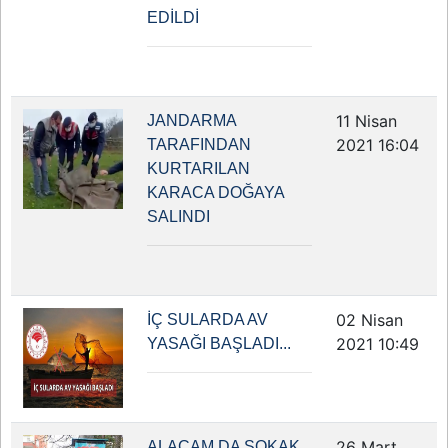
EDİLDİ
11 Nisan
JANDARMA
2021 16:04
TARAFINDAN
KURTARILAN
KARACA DOĞAYA
SALINDI
02 Nisan
İÇ SULARDA AV
2021 10:49
YASAĞI BAŞLADI...
26 Mart
ALAÇAM DA SOKAK