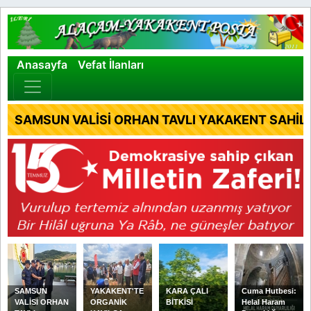
×
Anasayfa
Vefat İlanları
SAMSUN VALİSİ ORHAN TAVLI YAKAKENT SAHİL 
SAMSUN
YAKAKENT'TE
KARA ÇALI
Cuma Hutbesi:
VALİSİ ORHAN
ORGANİK
BİTKİSİ
Helal Haram