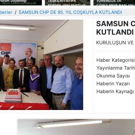
Haram Duyarlılığı
TEŞKİLATI İSTİFA
YÖREMİZDE DE
EDEREK YENİ PARTİ YE
GÖRÜLMEYE BAŞLADI
KATILDILAR
berler
SAMSUN CHP DE 95. YIL COŞKUYLA KUTLANDI
SAMSUN C
KUTLANDI
KURULUŞUN VE 
Haber Kategorisi
Yayınlanma Tarih
Okunma Sayısı
Haberin Yazarı
Haberin Kaynağı