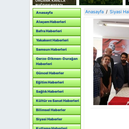
 YAKAKENT SAHİL
ORGANİK KAVILCA
LİK KOLLUK
BUĞDAYI HASADI
K
YAPILDI
Anasayfa
Siyasi Ha
Anasayfa
ANLIĞINI
T ETTİ
Alaçam Haberleri
Bafra Haberleri
Yakakent Haberleri
Samsun Haberleri
Gerze-Dikmen-Durağan
Haberleri
Güncel Haberler
Eğitim Haberleri
Sağlık Haberleri
Kültür ve Sanat Haberleri
Bilimsel Haberler
Siyasi Haberler
Kutlama Haberleri