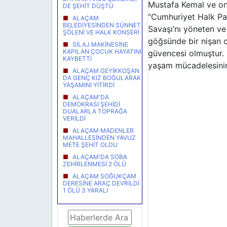
Mustafa Kemal ve onu
DE ŞEHİT DÜŞTÜ
“Cumhuriyet Halk Par
ALAÇAM
BELEDİYESİNDEN SÜNNET
Savaşı’nı yöneten ve
ŞÖLENİ VE HALK KONSERİ
göğsünde bir nişan o
SİLAJ MAKİNESİNE
KAPILAN ÇOCUK HAYATINI
güvencesi olmuştur. 
KAYBETTİ
yaşam mücadelesini
ALAÇAM GEYİKKOŞAN
DA GENÇ KIZ BOĞULARAK
YAŞAMINI YİTİRDİ
ALAÇAM'DA
DEMOKRASİ ŞEHİDİ
DUALARLA TOPRAĞA
VERİLDİ
ALAÇAM MADENLER
MAHALLESİNDEN YAVUZ
METE ŞEHİT OLDU
ALAÇAM'DA SOBA
ZEHİRLENMESİ 2 ÖLÜ
ALAÇAM SOĞUKÇAM
DERESİNE ARAÇ DEVRİLDİ
1 ÖLÜ 3 YARALI