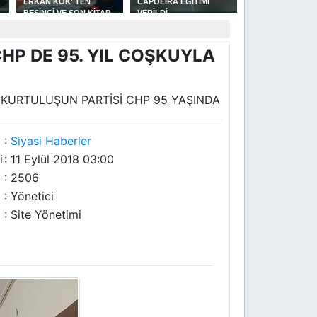
ERKAN KÖK' TEN
CAPOEİRA EĞİTİMİ
GÜREŞLERİNDE
BEŞİNCİ VE SON KİTAP
VERİLDİ
YAKAKENT'Lİ
AŞKIN OTOPSİ RAPORU
GÜREŞÇİLERİN 
BAŞARISI
HP DE 95. YIL COŞKUYLA
KURTULUŞUN PARTİSİ CHP 95 YAŞINDA
:
Siyasi Haberler
i
: 11 Eylül 2018 03:00
: 2506
: Yönetici
: Site Yönetimi