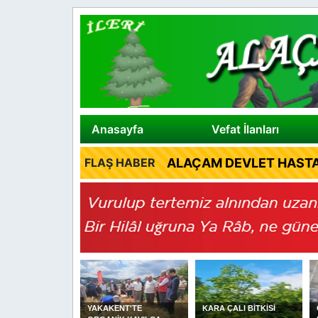
Anasayfa
Vefat İlanları
ALAÇAM DEVLET HASTA
FLAŞ HABER
N VALİSİ ORHAN
YAKAKENT'TE
KARA ÇALI BİTKİSİ