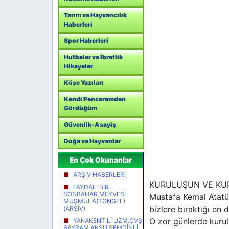
Tarım ve Hayvancılık
Haberleri
Spor Haberleri
Hutbeler ve İbretlik
Hikayeler
Köşe Yazıları
Kendi Penceremden
Gördüğüm
Güvenlik-Asayiş
Doğa ve Hayvanlar
En Çok Okunanlar
ARŞİV HABERLERİ
KURULUŞUN VE KUR
FAYDALI BİR
SONBAHAR MEYVESİ
Mustafa Kemal Atatür
MUŞMULA(TÖNGEL)
bizlere bıraktığı en d
(ARŞİV)
O zor günlerde kurul
YAKAKENT Lİ UZM.ÇVŞ
BAYRAM AKSU ŞEMDİNLİ