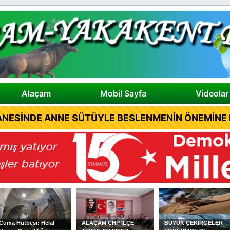
Alaçam
Mobil Sayfa
Videolar
NESİNDE ANNE SÜTÜYLE BESLENMENİN ÖNEMİNE D
Cuma Hutbesi: Helal
ALAÇAM CHP İLÇE
BÜYÜK ÇEKİRGELER