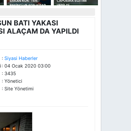
CAPOEİRA EĞİTİMİ
GÜREŞLERİNDE
MÜFTÜLÜĞÜNE 
VERİLDİ
YAKAKENT'Lİ
ÇELEBİ ATANDI
U
GÜREŞÇİLERİN GÜZEL
BAŞARISI
UN BATI YAKASI
I ALAÇAM DA YAPILDI
:
Siyasi Haberler
i
: 04 Ocak 2020 03:00
: 3435
: Yönetici
: Site Yönetimi