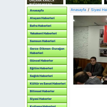
İK KAVILCA
Haram Duyarlılığı
YI HASADI
I
Anasayfa
Siyasi Ha
Anasayfa
Alaçam Haberleri
Bafra Haberleri
Yakakent Haberleri
Samsun Haberleri
Gerze-Dikmen-Durağan
Haberleri
Güncel Haberler
Eğitim Haberleri
Sağlık Haberleri
Kültür ve Sanat Haberleri
Bilimsel Haberler
Siyasi Haberler
Kutlama Haberleri