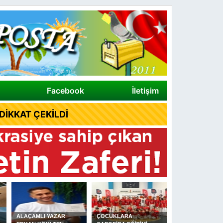
Facebook
İletişim
İKKAT ÇEKİLDİ
ÇOCUKLARA
DİKMEN YAĞLI
ALAÇAM İLÇE