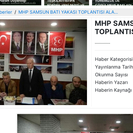
TEŞKİLATI İSTİFA
YÖREMİZDE DE
ERKAN KÖK' TEN
EDEREK YENİ PARTİ YE
GÖRÜLMEYE BAŞLADI
BEŞİNCİ VE SON KİTAP
KATILDILAR
AŞKIN OTOPSİ RAPOR
berler
MHP SAMSUN BATI YAKASI TOPLANTISI ALA...
MHP SAMS
TOPLANTIS
.............
Haber Kategorisi
Yayınlanma Tarih
Okunma Sayısı
Haberin Yazarı
Haberin Kaynağı