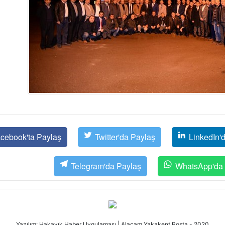
cebook'ta Paylaş
Twitter'da Paylaş
LinkedIn'
Telegram'da Paylaş
WhatsApp'da 
Yazılım: Hakayık Haber Uygulaması | Alaçam Yakakent Posta - 2020