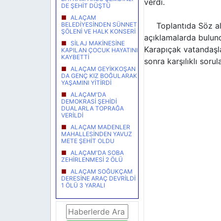
verdi.
DE ŞEHİT DÜŞTÜ
ALAÇAM
Toplantıda Söz alan
BELEDİYESİNDEN SÜNNET
ŞÖLENİ VE HALK KONSERİ
açıklamalarda bulundu
SİLAJ MAKİNESİNE
Karapıçak vatandaşlar
KAPILAN ÇOCUK HAYATINI
KAYBETTİ
sonra karşılıklı soru
ALAÇAM GEYİKKOŞAN
DA GENÇ KIZ BOĞULARAK
YAŞAMINI YİTİRDİ
ALAÇAM'DA
DEMOKRASİ ŞEHİDİ
DUALARLA TOPRAĞA
VERİLDİ
ALAÇAM MADENLER
MAHALLESİNDEN YAVUZ
METE ŞEHİT OLDU
ALAÇAM'DA SOBA
ZEHİRLENMESİ 2 ÖLÜ
ALAÇAM SOĞUKÇAM
DERESİNE ARAÇ DEVRİLDİ
1 ÖLÜ 3 YARALI