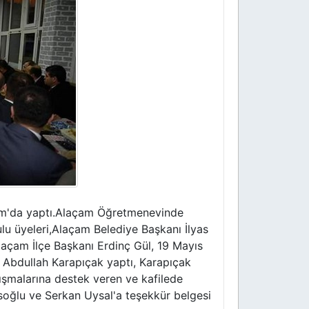
çam'da yaptı.Alaçam Öğretmenevinde
u üyeleri,Alaçam Belediye Başkanı İlyas
laçam İlçe Başkanı Erdinç Gül, 19 Mayıs
ı Abdullah Karapıçak yaptı, Karapıçak
ışmalarına destek veren ve kafilede
soğlu ve Serkan Uysal'a teşekkür belgesi