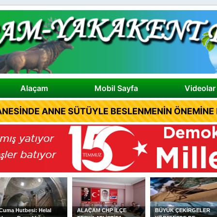
Alaçam
Mobil Sayfa
Videolar
NESİNDE ANNE SÜTÜYLE BESLENMENİN ÖNEMİNE D
ALAÇAM CHP İLÇE
BÜYÜK ÇEKİRGELER
ALAÇAMLI YAZAR