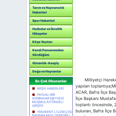
Tarım ve Hayvancılık
Haberleri
Spor Haberleri
Hutbeler ve İbretlik
Hikayeler
Köşe Yazıları
Kendi Penceremden
Gördüğüm
Güvenlik-Asayiş
Doğa ve Hayvanlar
Milliyetçi Hareket 
En Çok Okunanlar
yapılan toplantıya;
ARŞİV HABERLERİ
ACAR, Bafra İlçe Baş
FAYDALI BİR
İlçe Başkanı Mustafa
SONBAHAR MEYVESİ
MUŞMULA(TÖNGEL)
toplantı öncesinde, 
(ARŞİV)
bulunan, Bafra İlçe 
YAKAKENT Lİ UZM.ÇVŞ
BAYRAM AKSU ŞEMDİNLİ