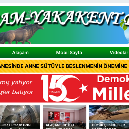
Alaçam
Mobil Sayfa
Videolar
NESİNDE ANNE SÜTÜYLE BESLENMENİN ÖNEMİNE D
Cuma Hutbesi: Helal
ALAÇAM CHP İLÇE
BÜYÜK ÇEKİRGELER