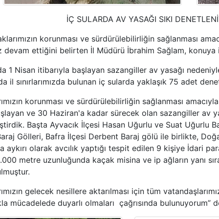
İÇ SULARDA AV YASAĞI SIKI DENETLEN
arımızın korunması ve sürdürülebilirliğin sağlanması amac
ız devam ettiğini belirten İl Müdürü İbrahim Sağlam, konuya 
a 1 Nisan itibarıyla başlayan sazangiller av yasağı nedeniyl
da il sınırlarımızda bulunan iç sularda yaklaşık 75 adet denet
rımızın korunması ve sürdürülebilirliğin sağlanması amacıyl
aşlayan ve 30 Haziran'a kadar sürecek olan sazangiller av 
tirdik. Başta Ayvacık İlçesi Hasan Uğurlu ve Suat Uğurlu Ba
raj Gölleri, Bafra İlçesi Derbent Baraj gölü ile birlikte, Doğ
aykırı olarak avcılık yaptığı tespit edilen 9 kişiye İdari pa
000 metre uzunluğunda kaçak misina ve ip ağların yanı sıra, 
ulmuştur.
rımızın gelecek nesillere aktarılması için tüm vatandaşlarım
kla mücadelede duyarlı olmaları çağrısında bulunuyorum” d