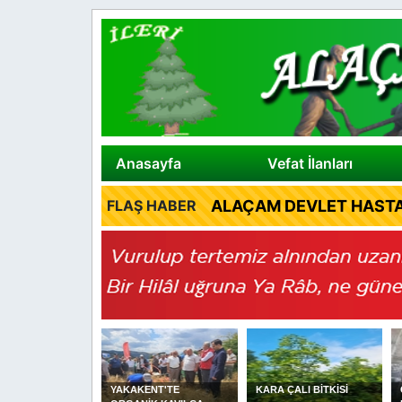
Anasayfa
Vefat İlanları
ALAÇAM DEVLET HASTA
FLAŞ HABER
N VALİSİ ORHAN
YAKAKENT'TE
KARA ÇALI BİTKİSİ