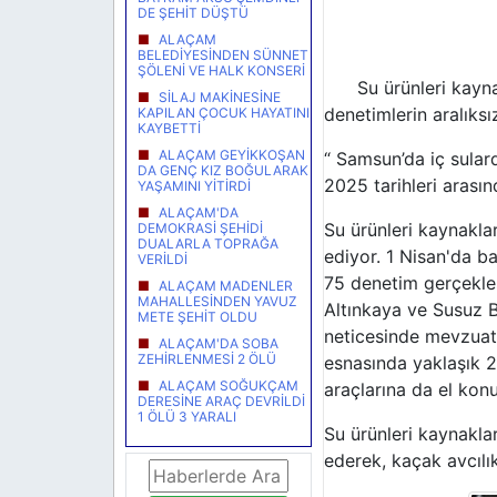
DE ŞEHİT DÜŞTÜ
ALAÇAM
BELEDİYESİNDEN SÜNNET
ŞÖLENİ VE HALK KONSERİ
Su ürünleri kaynakl
SİLAJ MAKİNESİNE
denetimlerin aralıks
KAPILAN ÇOCUK HAYATINI
KAYBETTİ
ALAÇAM GEYİKKOŞAN
“ Samsun’da iç sulard
DA GENÇ KIZ BOĞULARAK
2025 tarihleri arasın
YAŞAMINI YİTİRDİ
ALAÇAM'DA
Su ürünleri kaynakla
DEMOKRASİ ŞEHİDİ
DUALARLA TOPRAĞA
ediyor. 1 Nisan'da b
VERİLDİ
75 denetim gerçekleş
ALAÇAM MADENLER
MAHALLESİNDEN YAVUZ
Altınkaya ve Susuz Ba
METE ŞEHİT OLDU
neticesinde mevzuata 
ALAÇAM'DA SOBA
ZEHİRLENMESİ 2 ÖLÜ
esnasında yaklaşık 2.
ALAÇAM SOĞUKÇAM
araçlarına da el kon
DERESİNE ARAÇ DEVRİLDİ
1 ÖLÜ 3 YARALI
Su ürünleri kaynakla
ederek, kaçak avcılı