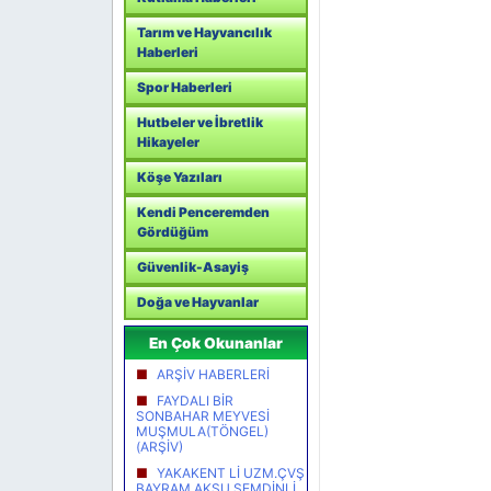
Tarım ve Hayvancılık
Haberleri
Spor Haberleri
Hutbeler ve İbretlik
Hikayeler
Köşe Yazıları
Kendi Penceremden
Gördüğüm
Güvenlik-Asayiş
Doğa ve Hayvanlar
En Çok Okunanlar
ARŞİV HABERLERİ
FAYDALI BİR
SONBAHAR MEYVESİ
MUŞMULA(TÖNGEL)
(ARŞİV)
YAKAKENT Lİ UZM.ÇVŞ
BAYRAM AKSU ŞEMDİNLİ