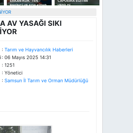
ERKAN KÖK' TEN
CAPOEİRA EĞİTİMİ
GÜREŞLERİNDE
BEŞİNCİ VE SON KİTAP
VERİLDİ
YAKAKENT'Lİ
AŞKIN OTOPSİ RAPORU
GÜREŞÇİLERİN 
NİYOR
BAŞARISI
A AV YASAĞI SIKI
İYOR
:
Tarım ve Hayvancılık Haberleri
i
: 06 Mayıs 2025 14:31
: 1251
: Yönetici
:
Samsun İl Tarım ve Orman Müdürlüğü