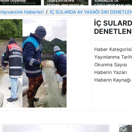
Haram Duyarlılığı
TEŞKİLATI İSTİFA
YÖREMİZDE DE
EDEREK YENİ PARTİ YE
GÖRÜLMEYE BAŞLADI
KATILDILAR
Hayvancılık Haberleri
İÇ SULARDA AV YASAĞI SIKI DENETLE
İÇ SULARD
DENETLEN
Haber Kategorisi
Yayınlanma Tarih
Okunma Sayısı
Haberin Yazarı
Haberin Kaynağı