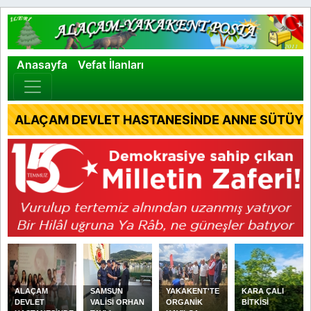
×
Anasayfa
Vefat İlanları
ALAÇAM DEVLET HASTANESİNDE ANNE SÜTÜYLE
ALAÇAM
SAMSUN
YAKAKENT'TE
KARA ÇALI
DEVLET
VALİSİ ORHAN
ORGANİK
BİTKİSİ