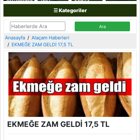
HASTANESİNDE
TAVLI
KAVILCA
ANNE
YAKAKENT
BUĞDAYI
☰ Kategoriler
SÜTÜYLE
SAHİL
HASADI
BESLENMENİN
GÜVENLİK
YAPILDI
ÖNEMİNE
KOLLUK
DİKKAT
DESTEK
ÇEKİLDİ
KOMUTANLIĞINI
ZİYARET ETTİ
Anasayfa
Alaçam Haberleri
EKMEĞE ZAM GELDİ 17,5 TL
EKMEĞE ZAM GELDİ 17,5 TL