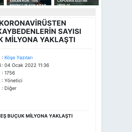
ERKAN KÖK' TEN
CAPOEİRA EĞİTİMİ
GÜREŞLERİNDE
BEŞİNCİ VE SON KİTAP
VERİLDİ
YAKAKENT'Lİ
AŞKIN OTOPSİ RAPORU
GÜREŞÇİLERİN 
BAŞARISI
KORONAVİRÜSTEN
KAYBEDENLERİN SAYISI
K MİLYONA YAKLAŞTI
:
Köşe Yazıları
i
: 04 Ocak 2022 11:36
: 1756
: Yönetici
: Diğer
BEŞ BUÇUK MİLYONA YAKLAŞTI