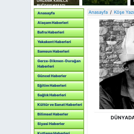
 YAKAKENT SAHİL
ORGANİK KAVILCA
LİK KOLLUK
BUĞDAYI HASADI
K
YAPILDI
Anasayfa
Köşe Yazı
Anasayfa
ANLIĞINI
T ETTİ
Alaçam Haberleri
Bafra Haberleri
Yakakent Haberleri
Samsun Haberleri
Gerze-Dikmen-Durağan
Haberleri
Güncel Haberler
Eğitim Haberleri
Sağlık Haberleri
Kültür ve Sanat Haberleri
Bilimsel Haberler
DÜNYADA
Siyasi Haberler
Kutlama Haberleri