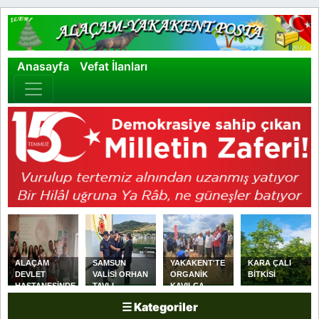
×
Anasayfa
Vefat İlanları
ALAÇAM
SAMSUN
YAKAKENT'TE
KARA ÇALI
DEVLET
VALİSİ ORHAN
ORGANİK
BİTKİSİ
HASTANESİNDE
TAVLI
KAVILCA
ANNE
YAKAKENT
BUĞDAYI
☰ Kategoriler
SÜTÜYLE
SAHİL
HASADI