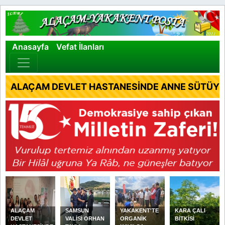
×
Anasayfa
Vefat İlanları
ALAÇAM DEVLET HASTANESİNDE ANNE SÜTÜYLE
ALAÇAM
SAMSUN
YAKAKENT'TE
KARA ÇALI
DEVLET
VALİSİ ORHAN
ORGANİK
BİTKİSİ