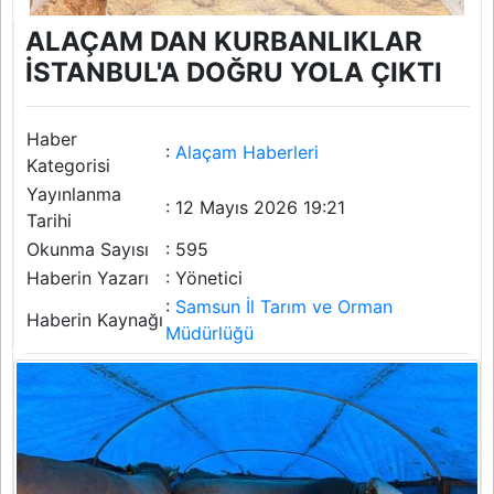
ALAÇAM DAN KURBANLIKLAR
İSTANBUL'A DOĞRU YOLA ÇIKTI
Haber
:
Alaçam Haberleri
Kategorisi
Yayınlanma
: 12 Mayıs 2026 19:21
Tarihi
Okunma Sayısı
: 595
Haberin Yazarı
: Yönetici
:
Samsun İl Tarım ve Orman
Haberin Kaynağı
Müdürlüğü