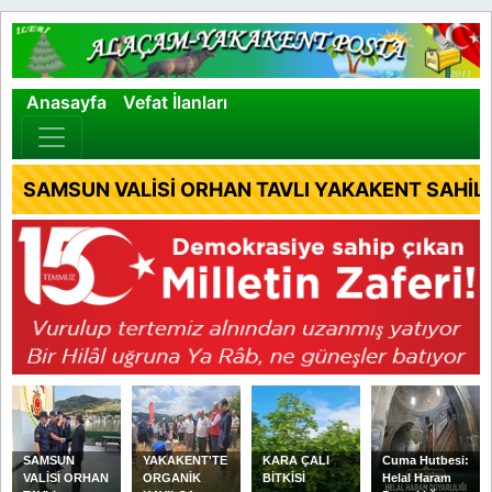
×
Anasayfa
Vefat İlanları
SAMSUN VALİSİ ORHAN TAVLI YAKAKENT SAHİL 
SAMSUN
YAKAKENT'TE
KARA ÇALI
Cuma Hutbesi:
VALİSİ ORHAN
ORGANİK
BİTKİSİ
Helal Haram